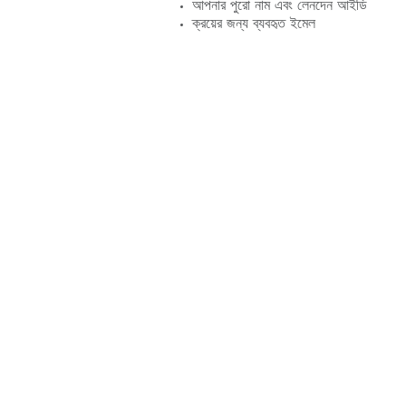
আপনার পুরো নাম এবং লেনদেন আইডি
ক্রয়ের জন্য ব্যবহৃত ইমেল
যোগাযোগ করুন
©
2010-2022 American-eServices.com সর্বস্বত্ব সংরক্ষিত
Tel: 888 469 0555
এই সাইট
আমরা একটি পরামর্শকারী সংস্থা যা আপনার ভিস