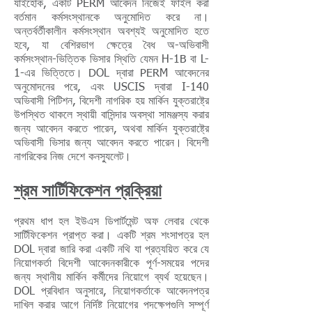
যাইহোক, একটি PERM আবেদন নিজেই ফাইল করা
বর্তমান কর্মসংস্থানকে অনুমোদিত করে না।
অন্তর্বর্তীকালীন কর্মসংস্থান অবশ্যই অনুমোদিত হতে
হবে, যা বেশিরভাগ ক্ষেত্রে বৈধ অ-অভিবাসী
কর্মসংস্থান-ভিত্তিক ভিসার স্থিতি যেমন H-1B বা L-
1-এর ভিত্তিতে। DOL দ্বারা PERM আবেদনের
অনুমোদনের পরে, এবং USCIS দ্বারা I-140
অভিবাসী পিটিশন, বিদেশী নাগরিক হয় মার্কিন যুক্তরাষ্ট্রে
উপস্থিত থাকলে স্থায়ী বাসিন্দার অবস্থা সামঞ্জস্য করার
জন্য আবেদন করতে পারেন, অথবা মার্কিন যুক্তরাষ্ট্রে
অভিবাসী ভিসার জন্য আবেদন করতে পারেন। বিদেশী
নাগরিকের নিজ দেশে কনস্যুলেট।
শ্রম সার্টিফিকেশন প্রক্রিয়া
প্রথম ধাপ হল ইউএস ডিপার্টমেন্ট অফ লেবার থেকে
সার্টিফিকেশন প্রাপ্ত করা। একটি শ্রম শংসাপত্র হল
DOL দ্বারা জারি করা একটি নথি যা প্রত্যয়িত করে যে
নিয়োগকর্তা বিদেশী আবেদনকারীকে পূর্ণ-সময়ের পদের
জন্য স্থানীয় মার্কিন কর্মীদের নিয়োগে ব্যর্থ হয়েছেন।
DOL প্রবিধান অনুসারে, নিয়োগকর্তাকে আবেদনপত্র
দাখিল করার আগে নির্দিষ্ট নিয়োগের পদক্ষেপগুলি সম্পূর্ণ