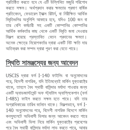
প্রতিষ্ঠিত করতে হবে যে এটি উল্লিখিত মজুরি পরিশোধ
করতে সক্ষম। অর্থপ্রদান করার ক্ষমতার প্রমাণ বার্ষিক
প্রতিবেদন, ফেডারেল ট্যাক্স রিটার্ন, বা নিরীক্ষিত আর্থিক
বিবৃতিগুলির অনুলিপি আকারে হবে, যদিও 100 জন বা
তার বেশি কর্মচারী সহ একটি কোম্পানির কোম্পানির
আর্থিক কর্মকর্তার কাছ থেকে একটি বিবৃতি জমা দেওয়ার
বিকল্প রয়েছে প্রস্তাবিত বেতন প্রদানের ক্ষমতা।
অনেক ক্ষেত্রে নিয়োগকর্তার দ্বারা একটি নিট ক্ষতি দায়
অতিক্রম করা সম্পদ দ্বারা পূরণ করা যেতে পারে।
স্থিতি সামঞ্জস্যের জন্য আবেদন
USCIS দ্বারা ফর্ম I-140 ফাইলিং বা অনুমোদনের
পরে, বিদেশী নাগরিক, যদি ইতিমধ্যেই মার্কিন যুক্তরাষ্ট্রে
থাকে, তাহলে বৈধ স্থায়ী বাসিন্দার মর্যাদা পাওয়ার জন্য
একটি অ্যাডজাস্টমেন্ট অফ স্ট্যাটাস অ্যাপ্লিকেশান (ফর্ম
I-485) ফাইল করতে সক্ষম হতে পারে। যদি তার
অগ্রাধিকারের তারিখ বর্তমান থাকে। বিকল্পভাবে, ফর্ম I-
140 অনুমোদনের পরে, বিদেশী নাগরিক বিদেশে মার্কিন
কনস্যুলেটে অভিবাসী ভিসার জন্য আবেদন করতে পারে
এবং অভিবাসী ভিসা নিয়ে মার্কিন যুক্তরাষ্ট্রে প্রবেশের
পরে বৈধ স্থায়ী বাসিন্দার মর্যাদা লাভ করতে পারে, আবার