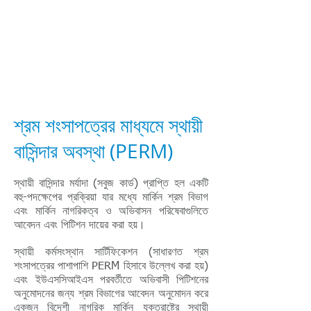
American eServices
আঙুলের ছাপ এবং
বহুভাষিক নথি প্রস্তুতি
শ্রম শংসাপত্রের মাধ্যমে স্থায়ী
বাসিন্দার অবস্থা (PERM)
স্থায়ী বাসিন্দার মর্যাদা (সবুজ কার্ড) প্রাপ্তি হল একটি
বহু-পদক্ষেপের প্রক্রিয়া যার মধ্যে মার্কিন শ্রম বিভাগ
এবং মার্কিন নাগরিকত্ব ও অভিবাসন পরিষেবাগুলিতে
আবেদন এবং পিটিশন দায়ের করা হয়।
স্থায়ী কর্মসংস্থান সার্টিফিকেশন (সাধারণত শ্রম
শংসাপত্রের পাশাপাশি PERM হিসাবে উল্লেখ করা হয়)
এবং ইউএসসিআইএস পরবর্তীতে অভিবাসী পিটিশনের
অনুমোদনের জন্য শ্রম বিভাগের আবেদন অনুমোদন করে
একজন বিদেশী নাগরিক মার্কিন যুক্তরাষ্ট্রে স্থায়ী