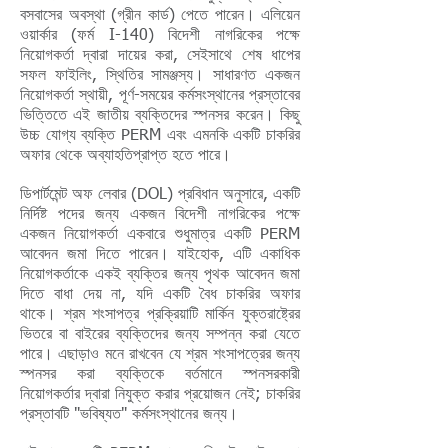
বসবাসের অবস্থা (গ্রীন কার্ড) পেতে পারেন। এলিয়েন
ওয়ার্কার (ফর্ম I-140) বিদেশী নাগরিকের পক্ষে
নিয়োগকর্তা দ্বারা দায়ের করা, সেইসাথে শেষ ধাপের
সফল ফাইলিং, স্থিতির সামঞ্জস্য। সাধারণত একজন
নিয়োগকর্তা স্থায়ী, পূর্ণ-সময়ের কর্মসংস্থানের প্রস্তাবের
ভিত্তিতে এই জাতীয় ব্যক্তিদের স্পনসর করেন। কিছু
উচ্চ যোগ্য ব্যক্তি PERM এবং এমনকি একটি চাকরির
অফার থেকে অব্যাহতিপ্রাপ্ত হতে পারে।
ডিপার্টমেন্ট অফ লেবার (DOL) প্রবিধান অনুসারে, একটি
নির্দিষ্ট পদের জন্য একজন বিদেশী নাগরিকের পক্ষে
একজন নিয়োগকর্তা একবারে শুধুমাত্র একটি PERM
আবেদন জমা দিতে পারেন। যাইহোক, এটি একাধিক
নিয়োগকর্তাকে একই ব্যক্তির জন্য পৃথক আবেদন জমা
দিতে বাধা দেয় না, যদি একটি বৈধ চাকরির অফার
থাকে। শ্রম শংসাপত্র প্রক্রিয়াটি মার্কিন যুক্তরাষ্ট্রের
ভিতরে বা বাইরের ব্যক্তিদের জন্য সম্পন্ন করা যেতে
পারে। এছাড়াও মনে রাখবেন যে শ্রম শংসাপত্রের জন্য
স্পনসর করা ব্যক্তিকে বর্তমানে স্পনসরকারী
নিয়োগকর্তার দ্বারা নিযুক্ত করার প্রয়োজন নেই; চাকরির
প্রস্তাবটি "ভবিষ্যত" কর্মসংস্থানের জন্য।