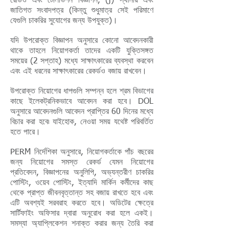
রেডিও এবং টেলিভিশন বিজ্ঞাপন, (j) স্থানীয় এবং
জাতিগত সংবাদপত্র (কিন্তু শুধুমাত্র সেই পরিমাণে
যেগুলি চাকরির সুযোগের জন্য উপযুক্ত)।
যদি উপরোক্ত বিজ্ঞাপন অনুসারে কোনো আবেদনকারী
থাকে তাহলে নিয়োগকর্তা তাদের একটি যুক্তিসঙ্গত
সময়ের (2 সপ্তাহ) মধ্যে সাক্ষাৎকারের ব্যবস্থা করবেন
এবং এই ধরনের সাক্ষাৎকারের রেকর্ডও বজায় রাখবেন।
উপরোক্ত নিয়োগের ধাপগুলি সম্পন্ন হলে শ্রম বিভাগের
কাছে ইলেকট্রনিকভাবে আবেদন করা হবে। DOL
অনুসারে আবেদনগুলি আবেদন প্রাপ্তির 60 দিনের মধ্যে
বিচার করা হবে৷ যাইহোক, নেওয়া সময় যথেষ্ট পরিবর্তিত
হতে পারে।
PERM নির্দেশিকা অনুসারে, নিয়োগকর্তাকে পাঁচ বছরের
জন্য নিয়োগের সমস্ত রেকর্ড যেমন নিয়োগের
প্রতিবেদন, বিজ্ঞাপনের অনুলিপি, অভ্যন্তরীণ চাকরির
পোস্টিং, ওয়েব পোস্টিং, ইত্যাদি মার্কিন কর্মীদের কাছ
থেকে প্রাপ্ত জীবনবৃত্তান্ত সহ বজায় রাখতে হবে এবং
এটি অবশ্যই সরবরাহ করতে হবে। অডিটের ক্ষেত্রে
সার্টিফাইং অফিসার দ্বারা অনুরোধ করা হলে একই।
সমস্যা অ্যাপ্লিকেশন শনাক্ত করার জন্য তৈরি করা