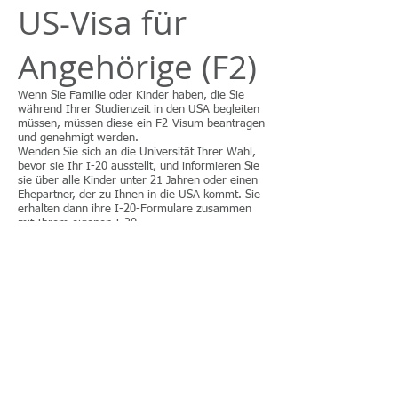
US-Visa für
Angehörige (F2)
Wenn Sie Familie oder Kinder haben, die Sie
während Ihrer Studienzeit in den USA begleiten
müssen, müssen diese ein F2-Visum beantragen
und genehmigt werden.
Wenden Sie sich an die Universität Ihrer Wahl,
bevor sie Ihr I-20 ausstellt, und informieren Sie
sie über alle Kinder unter 21 Jahren oder einen
Ehepartner, der zu Ihnen in die USA kommt. Sie
erhalten dann ihre I-20-Formulare zusammen
mit Ihrem eigenen I-20.
Ihre Universität benötigt möglicherweise einen
Nachweis, dass Sie sich selbst und alle
Angehörigen versorgen können, bevor sie Ihnen
die Unterlagen zusendet.
US-
Studentenvisumanfo
rderungen
Bevor Sie sich bewerben, müssen Sie die