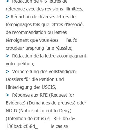
>
Rédaction de 4-6 lettres de
réference avec des révisions illimitées,
>
Rédaction de diverses lettres de
témoignages tels que lettres d'associé,
de recommandation ou lettres
témoignant que vous êtes l'aut'd
croudeur ursprung 'une réussite,
>
Rédaction de la lettre accompagnant
votre pétition,
>
Vorbereitung des vollständigen
Dossiers für die Petition und
Hinterlegung der USCIS,
>
Réponse aux RFE (Request for
Evidence) (Demandes de preuves) oder
NOID (Notice of Intent to Deny)
(Intention de refus) si RFE bb3b-
136bad5cf58d_ le cas se