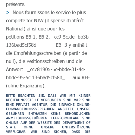
présente.
>
Nous fournissons le service le plus
complete for NIW (dispense d'intérêt
National) ainsi que pour les
pétitions EB-1, EB-2, _cc9-5c.de -bb3b-
136bad5cf58d_ EB -3 y enthält
die Empfehlungsschreiben (à partir de
null), die Petitionsschreiben und die
Antwort _cc781905-5c-bbde-31-4c-
bbde-95-5c 136bad5cf58d_ aux RFE
(ohne Ergänzung).
BITTE BEACHTEN SIE, DASS WIR MIT KEINER
REGIERUNGSSTELLE VERBUNDEN SIND. WIR SIND
EINE PRIVATE AGENTUR, DIE EINFACHE ONLINE-
EINWANDERUNGSVERFAHREN ANBIETET. UNSERE
GEBÜHREN ENTHALTEN KEINE BEHÖRDLICHEN
ANMELDUNGSGEBÜHREN. LEERFORMULARE SIND
ONLINE AUF DER WEBSITE DES DEPARTMENT OF
STATE OHNE UNSERE UNTERSTÜTZUNG
VERFÜGBAR. WIR SIND SICHER, DASS DIE