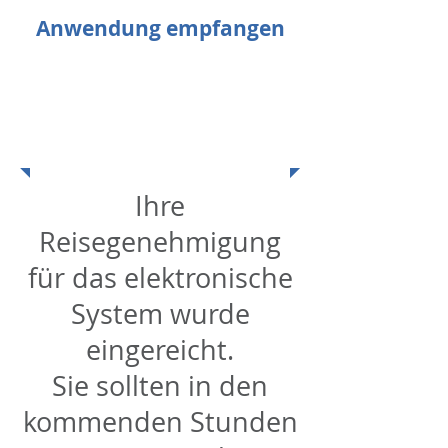
Anwendung empfangen
Danke für deine Bezahlung.
Ihre Transaktion wurde
abgeschlossen und eine Quittung für
Ihren Kauf wurde Ihnen per E-Mail
zugesandt.
Ihre
Reisegenehmigung
für das elektronische
System wurde
eingereicht.
​Sie sollten in den
kommenden Stunden