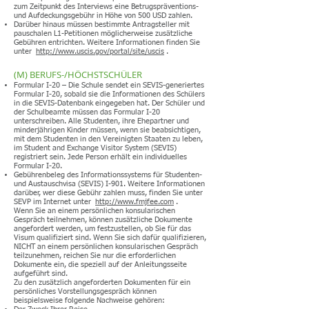
zum Zeitpunkt des Interviews eine Betrugspräventions-
und Aufdeckungsgebühr in Höhe von 500 USD zahlen.
Darüber hinaus müssen bestimmte Antragsteller mit
pauschalen L1-Petitionen möglicherweise zusätzliche
Gebühren entrichten. Weitere Informationen finden Sie
unter
http://www.uscis.gov/portal/site/uscis
.
(M) BERUFS-/HÖCHSTSCHÜLER
Formular I-20 – Die Schule sendet ein SEVIS-generiertes
Formular I-20, sobald sie die Informationen des Schülers
in die SEVIS-Datenbank eingegeben hat. Der Schüler und
der Schulbeamte müssen das Formular I-20
unterschreiben. Alle Studenten, ihre Ehepartner und
minderjährigen Kinder müssen, wenn sie beabsichtigen,
mit dem Studenten in den Vereinigten Staaten zu leben,
im Student and Exchange Visitor System (SEVIS)
registriert sein. Jede Person erhält ein individuelles
Formular I-20.
Gebührenbeleg des Informationssystems für Studenten-
und Austauschvisa (SEVIS) I-901. Weitere Informationen
darüber, wer diese Gebühr zahlen muss, finden Sie unter
SEVP im Internet unter
http://www.fmjfee.com
.
Wenn Sie an einem persönlichen konsularischen
Gespräch teilnehmen, können zusätzliche Dokumente
angefordert werden, um festzustellen, ob Sie für das
Visum qualifiziert sind. Wenn Sie sich dafür qualifizieren,
NICHT an einem persönlichen konsularischen Gespräch
teilzunehmen, reichen Sie nur die erforderlichen
Dokumente ein, die speziell auf der Anleitungsseite
aufgeführt sind.
Zu den zusätzlich angeforderten Dokumenten für ein
persönliches Vorstellungsgespräch können
beispielsweise folgende Nachweise gehören: