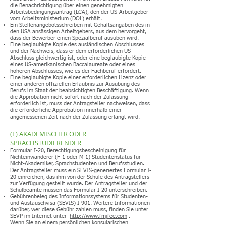
die Benachrichtigung über einen genehmigten
Arbeitsbedingungsantrag (LCA), den der US-Arbeitgeber
vom Arbeitsministerium (DOL) erhält.
Ein Stellenangebotsschreiben mit Gehaltsangaben des in
den USA ansässigen Arbeitgebers, aus dem hervorgeht,
dass der Bewerber einen Spezialberuf ausüben wird.
Eine beglaubigte Kopie des ausländischen Abschlusses
und der Nachweis, dass er dem erforderlichen US-
Abschluss gleichwertig ist, oder eine beglaubigte Kopie
eines US-amerikanischen Baccalaureate oder eines
höheren Abschlusses, wie es der Fachberuf erfordert.
Eine beglaubigte Kopie einer erforderlichen Lizenz oder
einer anderen offiziellen Erlaubnis zur Ausübung des
Berufs im Staat der beabsichtigten Beschäftigung. Wenn
die Approbation nicht sofort nach der Zulassung
erforderlich ist, muss der Antragsteller nachweisen, dass
die erforderliche Approbation innerhalb einer
angemessenen Zeit nach der Zulassung erlangt wird.
(F) AKADEMISCHER ODER
SPRACHSTUDIERENDER
Formular I-20, Berechtigungsbescheinigung für
Nichteinwanderer (F-1 oder M-1) Studentenstatus für
Nicht-Akademiker, Sprachstudenten und Berufsstudien.
Der Antragsteller muss ein SEVIS-generiertes Formular I-
20 einreichen, das ihm von der Schule des Antragstellers
zur Verfügung gestellt wurde. Der Antragsteller und der
Schulbeamte müssen das Formular I-20 unterschreiben.
Gebührenbeleg des Informationssystems für Studenten-
und Austauschvisa (SEVIS) I-901. Weitere Informationen
darüber, wer diese Gebühr zahlen muss, finden Sie unter
SEVP im Internet unter
http://www.fmjfee.com
.
Wenn Sie an einem persönlichen konsularischen