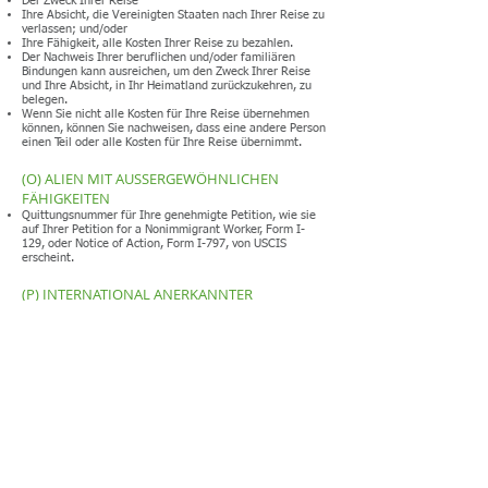
Der Zweck Ihrer Reise
Ihre Absicht, die Vereinigten Staaten nach Ihrer Reise zu
verlassen; und/oder
Ihre Fähigkeit, alle Kosten Ihrer Reise zu bezahlen.
Der Nachweis Ihrer beruflichen und/oder familiären
Bindungen kann ausreichen, um den Zweck Ihrer Reise
und Ihre Absicht, in Ihr Heimatland zurückzukehren, zu
belegen.
Wenn Sie nicht alle Kosten für Ihre Reise übernehmen
können, können Sie nachweisen, dass eine andere Person
einen Teil oder alle Kosten für Ihre Reise übernimmt.
(O) ALIEN MIT AUSSERGEWÖHNLICHEN
FÄHIGKEITEN
Quittungsnummer für Ihre genehmigte Petition, wie sie
auf Ihrer Petition for a Nonimmigrant Worker, Form I-
129, oder Notice of Action, Form I-797, von USCIS
erscheint.
(P) INTERNATIONAL ANERKANNTER
AUSLÄNDER
Quittungsnummer für Ihre genehmigte Petition, wie sie
auf Ihrer Petition for a Nonimmigrant Worker, Form I-
129, oder Notice of Action, Form I-797, von USCIS
erscheint.
(Q) BESUCHER DES KULTURAUSTAUSCHS
Quittungsnummer für Ihre genehmigte Petition, wie sie
auf Ihrer Petition for a Nonimmigrant Worker, Form I-
129, oder Notice of Action, Form I-797, von USCIS
erscheint.
Wenn Sie an einem persönlichen konsularischen