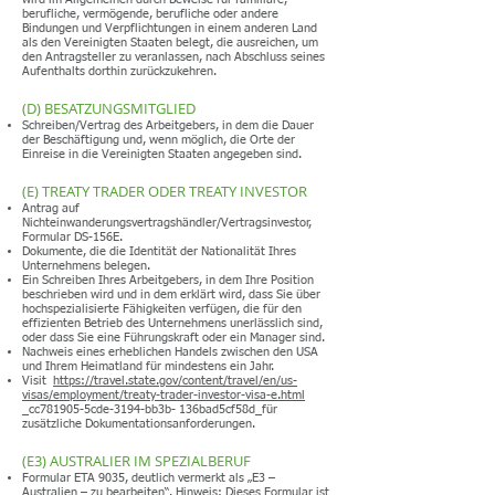
berufliche, vermögende, berufliche oder andere
Bindungen und Verpflichtungen in einem anderen Land
als den Vereinigten Staaten belegt, die ausreichen, um
den Antragsteller zu veranlassen, nach Abschluss seines
Aufenthalts dorthin zurückzukehren.
(D) BESATZUNGSMITGLIED
Schreiben/Vertrag des Arbeitgebers, in dem die Dauer
der Beschäftigung und, wenn möglich, die Orte der
Einreise in die Vereinigten Staaten angegeben sind.
(E) TREATY TRADER ODER TREATY INVESTOR
Antrag auf
Nichteinwanderungsvertragshändler/Vertragsinvestor,
Formular DS-156E.
Dokumente, die die Identität der Nationalität Ihres
Unternehmens belegen.
Ein Schreiben Ihres Arbeitgebers, in dem Ihre Position
beschrieben wird und in dem erklärt wird, dass Sie über
hochspezialisierte Fähigkeiten verfügen, die für den
effizienten Betrieb des Unternehmens unerlässlich sind,
oder dass Sie eine Führungskraft oder ein Manager sind.
Nachweis eines erheblichen Handels zwischen den USA
und Ihrem Heimatland für mindestens ein Jahr.
Visit
https://travel.state.gov/content/travel/en/us-
visas/employment/treaty-trader-investor-visa-e.html
_cc781905-5cde-3194-bb3b- 136bad5cf58d_für
zusätzliche Dokumentationsanforderungen.
(E3) AUSTRALIER IM SPEZIALBERUF
Formular ETA 9035, deutlich vermerkt als „E3 –
Australien – zu bearbeiten“. Hinweis: Dieses Formular ist