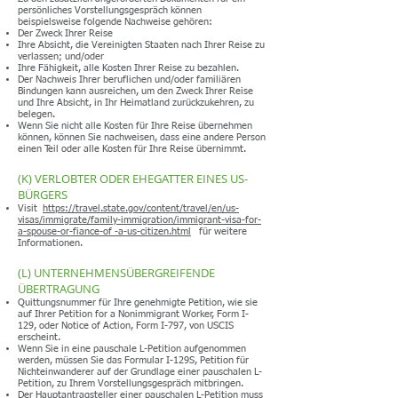
persönliches Vorstellungsgespräch können
beispielsweise folgende Nachweise gehören:
Der Zweck Ihrer Reise
Ihre Absicht, die Vereinigten Staaten nach Ihrer Reise zu
verlassen; und/oder
Ihre Fähigkeit, alle Kosten Ihrer Reise zu bezahlen.
Der Nachweis Ihrer beruflichen und/oder familiären
Bindungen kann ausreichen, um den Zweck Ihrer Reise
und Ihre Absicht, in Ihr Heimatland zurückzukehren, zu
belegen.
Wenn Sie nicht alle Kosten für Ihre Reise übernehmen
können, können Sie nachweisen, dass eine andere Person
einen Teil oder alle Kosten für Ihre Reise übernimmt.
(K) VERLOBTER ODER EHEGATTER EINES US-
BÜRGERS
Visit
https://travel.state.gov/content/travel/en/us-
visas/immigrate/family-immigration/immigrant-visa-for-
a-spouse-or-fiance-of -a-us-citizen.html
für weitere
Informationen.
(L) UNTERNEHMENSÜBERGREIFENDE
ÜBERTRAGUNG
Quittungsnummer für Ihre genehmigte Petition, wie sie
auf Ihrer Petition for a Nonimmigrant Worker, Form I-
129, oder Notice of Action, Form I-797, von USCIS
erscheint.
Wenn Sie in eine pauschale L-Petition aufgenommen
werden, müssen Sie das Formular I-129S, Petition für
Nichteinwanderer auf der Grundlage einer pauschalen L-
Petition, zu Ihrem Vorstellungsgespräch mitbringen.
Der Hauptantragsteller einer pauschalen L-Petition muss