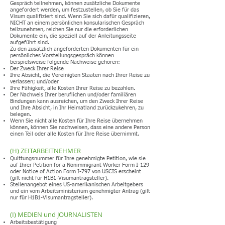
Gespräch teilnehmen, können zusätzliche Dokumente
angefordert werden, um festzustellen, ob Sie für das
Visum qualifiziert sind. Wenn Sie sich dafür qualifizieren,
NICHT an einem persönlichen konsularischen Gespräch
teilzunehmen, reichen Sie nur die erforderlichen
Dokumente ein, die speziell auf der Anleitungsseite
aufgeführt sind.
Zu den zusätzlich angeforderten Dokumenten für ein
persönliches Vorstellungsgespräch können
beispielsweise folgende Nachweise gehören:
Der Zweck Ihrer Reise
Ihre Absicht, die Vereinigten Staaten nach Ihrer Reise zu
verlassen; und/oder
Ihre Fähigkeit, alle Kosten Ihrer Reise zu bezahlen.
Der Nachweis Ihrer beruflichen und/oder familiären
Bindungen kann ausreichen, um den Zweck Ihrer Reise
und Ihre Absicht, in Ihr Heimatland zurückzukehren, zu
belegen.
Wenn Sie nicht alle Kosten für Ihre Reise übernehmen
können, können Sie nachweisen, dass eine andere Person
einen Teil oder alle Kosten für Ihre Reise übernimmt.
(H) ZEITARBEITNEHMER
Quittungsnummer für Ihre genehmigte Petition, wie sie
auf Ihrer Petition for a Nonimmigrant Worker Form I-129
oder Notice of Action Form I-797 von USCIS erscheint
(gilt nicht für H1B1-Visumantragsteller).
Stellenangebot eines US-amerikanischen Arbeitgebers
und ein vom Arbeitsministerium genehmigter Antrag (gilt
nur für H1B1-Visumantragsteller).
(I) MEDIEN und JOURNALISTEN
Arbeitsbestätigung