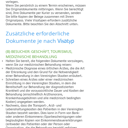
vorlegen.
Wenn Sie persönlich zu einem Termin erscheinen, müssen
Sie Originaldokumente mitbringen. Wenn Sie berechtigt
sind, Ihre Dokumente per Kurier zu versenden, senden
Sie bitte Kopien der Belege zusammen mit Ihrem
Originalpass. Viele Visatypen erfordern zusätzliche
Dokumente. Bitte beachten Sie den Abschnitt unten.
Zusätzliche erforderliche
Dokumente je nach
Visatyp
(B) BESUCHER: GESCHÄFT, TOURISMUS,
MEDIZINISCHE BEHANDLUNG
Halten Sie bereit, die folgenden Dokumente vorzulegen,
wenn Sie zur medizinischen Behandlung reisen:
Medizinische Diagnose eines örtlichen Arztes, die die Art
der Erkrankung und den Grund für die Notwendigkeit
einer Behandlung in den Vereinigten Staaten erläutert.
Schreiben eines Arztes oder einer medizinischen
Einrichtung in den Vereinigten Staaten, in dem die
Bereitschaft zur Behandlung der diagnostizierten
Krankheit und die voraussichtliche Dauer und Kosten der
Behandlung (einschließlich Arzthonorare,
Krankenhausgebühren und alle medizinisch bedingten
Kosten) angegeben werden.
Nachweis, dass die Transport-, Arzt- und
Lebenshaltungskosten des Patienten in den Vereinigten
Staaten bezahlt werden. Dies kann in Form von Bank-
oder anderen Einkommens-/Sparbescheinigungen oder
beglaubigten Kopien von Einkommensteuererklärungen
(entweder des Patienten oder der Person oder
Organisation, die die Behandlung bezahlt) erfolgen.