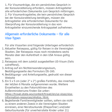
1. Für Visumanträge, die ein persönliches Gespräch in
der Konsularabteilung erfordern, müssen Antragsteller
alle erforderlichen Dokumente zum Gespräch mitbringen.
2. Für Visumantragsteller, die kein persönliches Gespräch
bei der Konsularabteilung benötigen, müssen die
Antragsteller alle erforderlichen Dokumente für die
Überprüfung der Konsularabteilung in das vom
Antragsteller einzureichende Antragspaket aufnehmen.
Allgemein erforderliche Dokumente – für alle
Visa-Typen
Für alle Visaarten sind folgende Unterlagen erforderlich:
Aktueller Reisepass, gültig für Reisen in die Vereinigten
Staaten. Der Reisepass muss noch mindestens sechs
Monate über den Aufenthalt in den USA hinaus gültig
sein.
Reisepass mit dem zuletzt ausgestellten US-Visum (falls
zutreffend).
Antrag auf ein Nichteinwanderungsvisum,
Bestätigungsseite des Formulars DS-160.
Bestätigungs- und Anleitungsseite, gedruckt von dieser
Website
Ein 5 x 5 cm (oder 2" x 2") großes Farbfoto, das innerhalb
der letzten 6 Monate aufgenommen wurde. Weitere
Einzelheiten zu den Fotorichtlinien des
Außenministeriums finden Sie unter:
https://travel.state.gov/content/travel/en/us-visas/visa-
information-resources/photos. html.
Begleitende Familienmitglieder sollten, sofern sie nicht
zu einem anderen Zweck in die Vereinigten Staaten
einreisen, eine Heiratsurkunde (Ehepartner) und/oder
Geburtsurkunde (für unverheiratete Kinder unter 21)