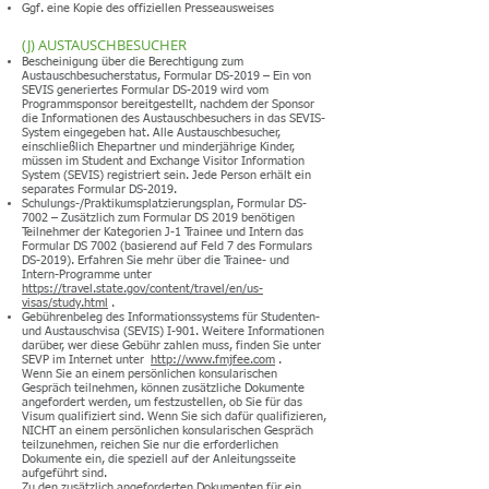
Ggf. eine Kopie des offiziellen Presseausweises
(J) AUSTAUSCHBESUCHER
Bescheinigung über die Berechtigung zum
Austauschbesucherstatus, Formular DS-2019 – Ein von
SEVIS generiertes Formular DS-2019 wird vom
Programmsponsor bereitgestellt, nachdem der Sponsor
die Informationen des Austauschbesuchers in das SEVIS-
System eingegeben hat. Alle Austauschbesucher,
einschließlich Ehepartner und minderjährige Kinder,
müssen im Student and Exchange Visitor Information
System (SEVIS) registriert sein. Jede Person erhält ein
separates Formular DS-2019.
Schulungs-/Praktikumsplatzierungsplan, Formular DS-
7002 – Zusätzlich zum Formular DS 2019 benötigen
Teilnehmer der Kategorien J-1 Trainee und Intern das
Formular DS 7002 (basierend auf Feld 7 des Formulars
DS-2019). Erfahren Sie mehr über die Trainee- und
Intern-Programme unter
https://travel.state.gov/content/travel/en/us-
visas/study.html
.
Gebührenbeleg des Informationssystems für Studenten-
und Austauschvisa (SEVIS) I-901. Weitere Informationen
darüber, wer diese Gebühr zahlen muss, finden Sie unter
SEVP im Internet unter
http://www.fmjfee.com
.
Wenn Sie an einem persönlichen konsularischen
Gespräch teilnehmen, können zusätzliche Dokumente
angefordert werden, um festzustellen, ob Sie für das
Visum qualifiziert sind. Wenn Sie sich dafür qualifizieren,
NICHT an einem persönlichen konsularischen Gespräch
teilzunehmen, reichen Sie nur die erforderlichen
Dokumente ein, die speziell auf der Anleitungsseite
aufgeführt sind.
Zu den zusätzlich angeforderten Dokumenten für ein