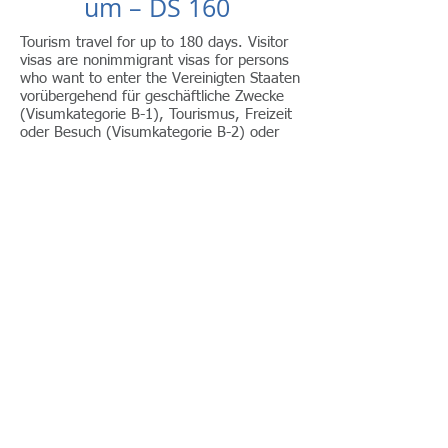
um – DS 160
Tourism travel for up to 180 days.​ Visitor
visas are nonimmigrant visas for persons
who want to enter the Vereinigten Staaten
vorübergehend für geschäftliche Zwecke
(Visumkategorie B-1), Tourismus, Freizeit
oder Besuch (Visumkategorie B-2) oder
eine Kombination aus beiden Zwecken (B-
1/B-2). Hier sind einige Beispiele für
Aktivitäten, die mit einem Besuchervisum
erlaubt sind:
tourismus, vergnügen
Ferien
Besuch bei Freunden oder Verwandten
medizinische Behandlung
Teilnahme an gesellschaftlichen
Veranstaltungen, die von brüderlichen,
sozialen oder
Dienstleistungsorganisationen veranstaltet
werden
Teilnahme von Amateuren an Kunst-,
Musik-, Sport- oder ähnlichen
Veranstaltungen oder Wettbewerben,
wenn die Teilnahme nicht bezahlt wird