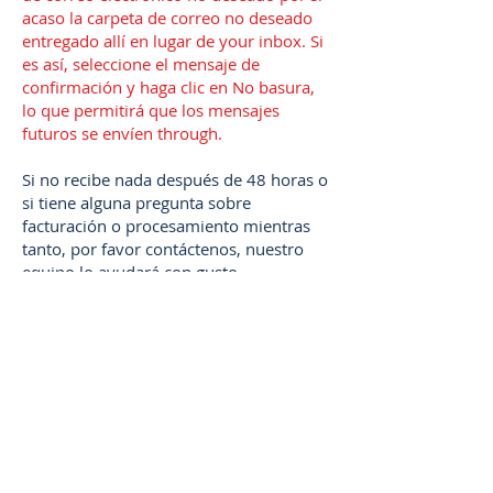
acaso la carpeta de correo no deseado
entregado allí en lugar de your inbox. Si
es así, seleccione el mensaje de
confirmación y haga clic en No basura,
lo que permitirá que los mensajes
futuros se envíen through.
Si no recibe nada después de 48 horas o
si tiene alguna pregunta sobre
facturación o procesamiento mientras
tanto, por favor contáctenos, nuestro
equipo lo ayudará con gusto.
Contáctenos
Enlaces Útiles:
Documentos de respaldo para la visa de
no inmigrante