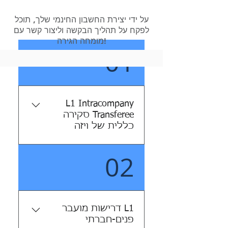
על ידי יצירת החשבון החינמי שלך, תוכל
לפקח על תהליך הבקשה וליצור קשר עם
מומחה הגירה!
01
L1 Intracompany
Transferee סקירה
כללית של ויזה
02
קטגוריית אשרת L-1 (ויזת
העברה תוך ארגונית)
מאפשרת לחברות רב
לאומיות להעביר סוגים
מסוימים של עובדים ממשרד
L1 דרישות מועבר
זר מוסמך לארה"ב כדי
פנים-חברתי
להמשיך לעבוד. זה מאוד