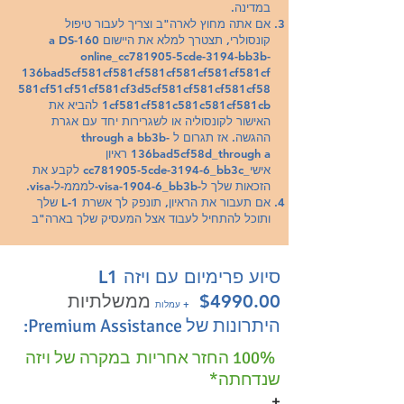
במדינה.
למעסיקים עם כוח עבודה
אם אתה מחוץ לארה"ב וצריך לעבור טיפול
של 26 ומעלה. עמלת בקשה
קונסולרי, תצטרך למלא את היישום a DS-160
online_cc781905-5cde-3194-bb3b-
ל-DS-160 (עבור טיפול
136bad5cf581cf581cf581cf581cf581cf581cf
קונסולרי בלבד): $190
581cf51cf51cf581cf3d5cf581cf581cf581cf58
1cf581cf581c581c581cf581cb להביא את
האישור לקונסוליה או לשגרירות יחד עם אגרת
ההגשה. אז תגרום ל through a bb3b-
136bad5cf58d_through a ראיון
אישי_cc781905-5cde-3194-6_bb3c לקבע את
הזכאות שלך ל-visa-1904-6_bb3b-למממ-ל-visa.
אם תעבור את הראיון, תונפק לך אשרת L-1 שלך
ותוכל להתחיל לעבוד אצל המעסיק שלך בארה"ב
סיוע פרימיום עם ויזה L1
ממשלתיות
$4990.00
+ עמלות
היתרונות של Premium Assistance:
100% החזר אחריות
במקרה של ויזה
שנדחתה*
+