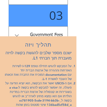
מועיל לחברות המנהלות
03
כדי לקבל כל אחד מהסוגים
עסקים הן בארצות הברית והן
של אשרת L-1, החברה של
במדינות זרות.
העובד חייבת לעמוד בשתי
דרישות: - ראשית, חייב להיות
קשר מוכר בין העסק במדינה
Government Fees
זרה לבין עסק בארצות
תהליך ויזה
הברית. זה יכול להיות קשר
עמלת הגשה בסיסית של I-
הורה, שותף, חברה בת או
ישנם מספר שלבים להגשת בקשה לויזה
129: $460 עמלה נגד הונאה:
סניף. - שנית, החברה חייבת
מועברת תוך חברתי L1.
$500 חוק הציבור 113-114
לעשות עסקים בארצות
עמלה: $4,500. עמלה זו חלה
על המבקש להגיש תחילה טופס I-129 לשירות
הברית ולפחות מדינה אחת
האזרחות וההגירה של ארצות הברית יחד
רק אם למעסיק שלך יש יותר
אחרת, או שיש לה תוכניות
עם documentation המוכיח את החברה ואת זכאותו
מ-50 עובדים עם יותר
לעשות זאת במהלך תקופת
של העובד לאשרת L-1.
ממחציתם בסטטוס L-1A, L-
אם ה-USCIS יאשר את הבקשה, הוא יוציא הודעה על
אשרת L-1. כמו כן, על העובד
פעולה. זה יאפשר למבקש להגיש בקשה ל-a visa
1B או H-1B. עמלת הדרכה
לעבוד עבור העסק הזר
בשגרירות או קונסוליה של ארצות הברית במדינת
והשכלה של ACWIA: $750
לפחות שנה אחת ברציפות
הולדתו אם הוא נמצא מחוץ לארה"ב או להגיש
למעסיקים עם כוח עבודה
בקשה ל_cc781905-5cde-3194-bb3b-
במהלך שלוש השנים
136bad5cf58d_a שינוי סטטוס בזמן שהות
של 25 או פחות. $1,500
הקודמות.