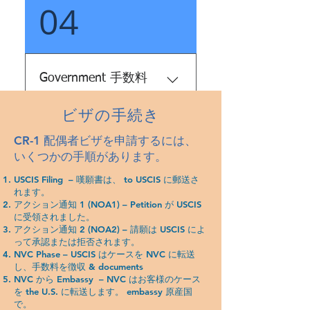
04
CR1 ビザは、付与されてか
ら 6 か月間有効です。ただ
し、K ビザとは異なり、CR1
ビザにはグリーン カードが
付属しています。これによ
Government 手数料
り、ステータスを調整する
必要がなくなります。 この
ビザの手続き
USCIS 申請手数料: $560
オプションは、外国人の配
NVC 料金: $445 USCIS移民
偶者が到着後すぐに米国で
CR-1 配偶者ビザを申請するには、
手数料: $190 総政府費用:
合法的に働くことを意図し
いくつかの手順があります。
$1,195
ている場合に役立ちます。
USCIS Filing – 嘆願書は、 to USCIS に郵送さ
また、配偶者が予期せず米
れます。
国を出たい、または出国す
アクション通知 1 (NOA1) – Petition が USCIS
に受領されました。
る必要がある場合にも役立
アクション通知 2 (NOA2) – 請願は USCIS によ
ちます。これは、米国に再
って承認または拒否されます。
入国するための将来のビザ
NVC Phase – USCIS はケースを NVC に転送
し、手数料を徴収 & documents
を取得する必要がないため
NVC から Embassy – NVC はお客様のケース
です。
を the U.S. に転送します。 embassy 原産国
で。