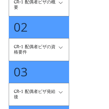
CR-1 配偶者ビザの概
要
02
CR1 または IR1 配偶者ビザ
は、米国市民または永住者
の配偶者と一緒に生活し滞
在するために米国に入国す
ることを希望する外国人に
CR-1 配偶者ビザの資
発行される移民ビザです。
格要件
CR1 の「CR」は条件付居住
者を表し、結婚して 2 年未
03
配偶者に CR1 または IR1 ビ
満のカップルに適用されま
ザを申請するには、次のこ
す。 CR1 および IR1 ビザに
とを行う必要があります。 -
は、K ビザとは異なり、永住
18 歳以上の米国市民または
権カード (グリーンカード)
永住者であること - 配偶者
が付属しています。
CR-1 配偶者ビザ発給
と合法的に結婚している -
後
ビザ収入要件を満たす