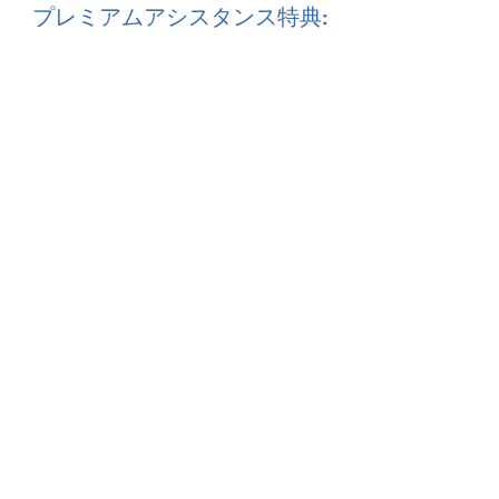
プレミアムアシスタンス特典:
100% 返金保証
ビザが拒否された
場合*
+
次の利点:
世界中で 24 時間年中無休でケ
ースにアクセスできる無料アカ
ウント。
移民専門のスペシャリスト。
ファイルを転送するための安全
なクラウド ドキュメント管理。
ポータルを介した簡素化された
コミュニケーション。
24 時間年中無休のポータルを介
したサポートとアシスタンス。
ケースを可能な限り気密にする
ために必要な情報を提供し、成