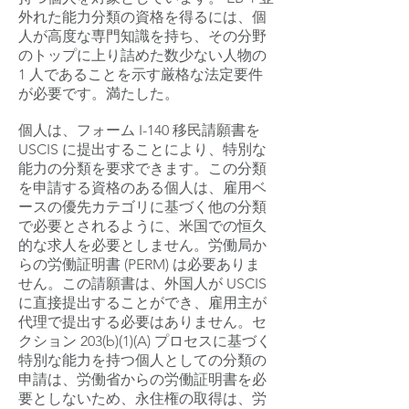
外れた能力分類の資格を得るには、個
人が高度な専門知識を持ち、その分野
のトップに上り詰めた数少ない人物の
1 人であることを示す厳格な法定要件
が必要です。満たした。
個人は、フォーム I-140 移民請願書を
USCIS に提出することにより、特別な
能力の分類を要求できます。この分類
を申請する資格のある個人は、雇用ベ
ースの優先カテゴリに基づく他の分類
で必要とされるように、米国での恒久
的な求人を必要としません。労働局か
らの労働証明書 (PERM) は必要ありま
せん。この請願書は、外国人が USCIS
に直接提出することができ、雇用主が
代理で提出する必要はありません。セ
クション 203(b)(1)(A) プロセスに基づく
特別な能力を持つ個人としての分類の
申請は、労働省からの労働証明書を必
要としないため、永住権の取得は、労