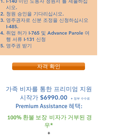
I-140 이민 노동자 청원서 를 제출하십
난민에게 무료입니다. 해당
주요 무역 간행물 또는 기타
시오.
되는 경우 생체 인식 수수료
주요 미디어에 게시된 귀하
청원 승인을 기다리십시오.
는 $85입니다. 15일 이내에
에 대한 자료의 증거 • 다른
영주권자로 신분 조정을 신청하십시오
결정된 비자 신청에 대한 미
I-485.
사람의 작업을 개별적으로
국무부의 비용.USCIS 프리미
취업 허가 I-765 및 Advance Parole 여
또는 패널에서 평가하라는
행 서류 I-131 신청
엄 처리 수수료: $1,410
요청을 받았다는 증거 • 과
영주권 받기
학, 학술, 예술, 운동 또는 비
즈니스와 관련하여 해당 분
야에 중요한 기여를 했다는
자격 확인
증거 • 전문 또는 주요 무역
간행물 또는 기타 주요 미디
어의 학술 기사 저자라는 증
가족 비자를 통한 프리미엄 지원
거 • 귀하의 작품이 예술 전
시작가 $6990.00
시회 또는 쇼케이스에 전시
+ 정부 수수료
Premium Assistance 혜택:
되었다는 증거 • 저명한 조직
에서 주도적이거나 중요한
100% 환불 보장
비자가 거부된 경
역할을 수행했다는 증거 • 해
우*
당 분야의 다른 사람들과 비
+
교하여 높은 급여 또는 기타