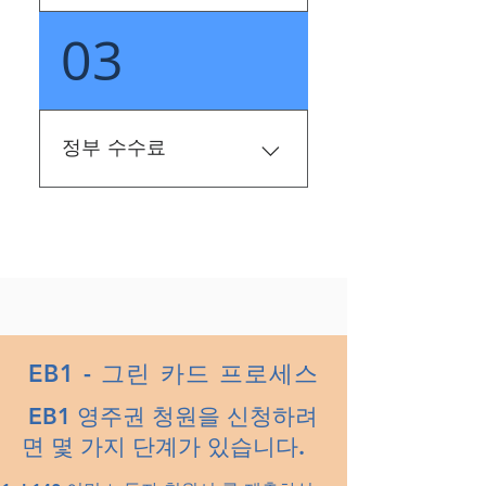
권을 받을 수 있습니다. 이 영
03
지속적인 국내 또는 국제적
주권 카테고리의 가장 큰 장
찬사를 통해 과학, 예술, 교
점은 "노동 인증"이 필요하지
육, 비즈니스 또는 체육 분야
않으므로 미국 직원을 대체
에서 탁월한 능력을 입증할
할 수 있음을 증명할 필요가
수 있어야 합니다. 귀하의 업
없다는 것입니다.
정부 수수료
적은 광범위한 문서를 통해
해당 분야에서 인정되어야
USCIS 수수료 $700 I-485 접
합니다. 고용 제안이 필요하
수 수수료: 이 수수료는 연령
지 않습니다. 아래 10가지 기
과 난민 지위에 따라 다릅니
준 중 3가지를 충족하거나 일
다. - 14세 미만 및 부모와 함
회성 업적(예: 퓰리처, 오스
께 제출: $750 - 14세 미만이
카, 올림픽 메달)의 증거를
고 부모와 함께 제출하지 않
제공해야 합니다. • 국내 또
는 경우: $1,140 - 14세에서
EB1 - 그린 카드 프로세스
는 국제적으로 덜 인정받는
78세 사이: 필수 생체 인식
상이나 우수상을 받았다는
EB1 영주권 청원을 신청하려
수수료를 포함하여 $1,225 -
증거 • 회원의 탁월한 성취를
면 몇 가지 단계가 있습니다.
78세 이상: 필수 생체 인식
요구하는 해당 분야의 협회
수수료 없이 $1,140 I-485는
회원이라는 증거 • 전문 또는