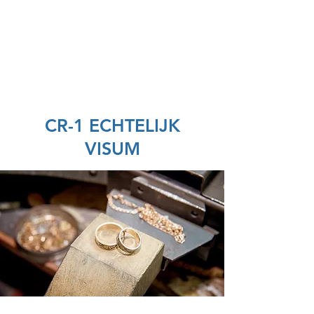
American eServices
Vingerafdrukken en
Voorbereiding van meertalige documenten
CR-1 ECHTELIJK
VISUM