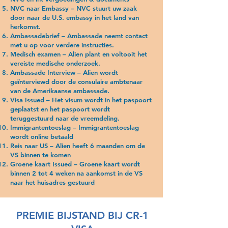
om toekomstige visa te
NVC naar Embassy – NVC stuurt uw zaak
verkrijgen om de Verenigde
door naar de U.S. embassy in het land van
Staten weer binnen te
herkomst.
Ambassadebrief – Ambassade neemt contact
komen.
met u op voor verdere instructies.
Medisch examen – Alien plant en voltooit het
vereiste medische onderzoek.
Ambassade Interview – Alien wordt
geïnterviewd door de consulaire ambtenaar
van de Amerikaanse ambassade.
Visa Issued – Het visum wordt in het paspoort
geplaatst en het paspoort wordt
teruggestuurd naar de vreemdeling.
Immigrantentoeslag – Immigrantentoeslag
wordt online betaald
Reis naar US – Alien heeft 6 maanden om de
VS binnen te komen
Groene kaart Issued – Groene kaart wordt
binnen 2 tot 4 weken na aankomst in de VS
naar het huisadres gestuurd
PREMIE BIJSTAND BIJ CR-1