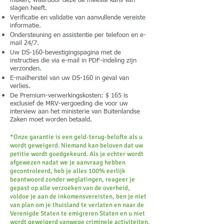
maken, waardoor deze de meeste kans van
slagen heeft.
Verificatie en validatie van aanvullende vereiste
informatie.
Ondersteuning en assistentie per telefoon en e-
mail 24/7.
Uw DS-160-bevestigingspagina met de
instructies die via e-mail in PDF-indeling zijn
verzonden.
E-mailherstel van uw DS-160 in geval van
verlies.
De Premium-verwerkingskosten: $ 165 is
exclusief de MRV-vergoeding die voor uw
interview aan het ministerie van Buitenlandse
Zaken moet worden betaald.
*Onze garantie is een geld-terug-belofte als u
wordt geweigerd. Niemand kan beloven dat uw
petitie wordt goedgekeurd. Als je echter wordt
afgewezen nadat we je aanvraag hebben
gecontroleerd, heb je alles 100% eerlijk
beantwoord zonder weglatingen, reageer je
gepast op alle verzoeken van de overheid,
voldoe je aan de inkomensvereisten, ben je niet
van plan om je thuisland te verlaten en naar de
Verenigde Staten te emigreren Staten en u niet
wordt geweigerd vanwege criminele activiteiten,