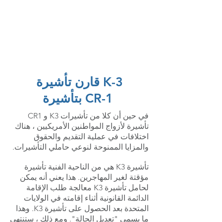
American eServices
إعداد وثيقة متعددة اللغات
قارن تأشيرة K-3
بتأشيرة CR-1
في حين أن كلا من تأشيرات K3 و CR1
تأشيرة لأزواج المواطنين الأمريكيين ، هناك
اختلافات في عملية التقديم والحقوق
والمزايا الممنوحة لنوعي حاملي التأشيرات.
تأشيرة K3 هي من الناحية الفنية تأشيرة
مؤقتة لغير المهاجرين. هذا يعني أنه يمكن
لحامل تأشيرة K3 معالجة طلب الإقامة
الدائمة القانونية أثناء إقامته في الولايات
المتحدة بعد الحصول على تأشيرة K3. وهذا
ما يسمى "تعديل الحالة". ومع ذلك ، ستنتهي