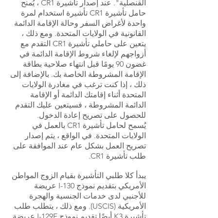
القنصلية". عند إصدار تأشيرة CR1 ، يُمنح
حامل تأشيرة CR1 تأشيرة استخدام لمرة
واحدة لأغراض السفر وحالة الإقامة الدائمة
القانونية في الولايات المتحدة. ومع ذلك ،
يتعين على حاملي تأشيرة CR1 التقدم مع
أزواجهم لإلغاء شروط الإقامة الدائمة في
غضون 90 يومًا قبل انتهاء صلاحية بطاقة
الإقامة المشروطة الخاصة بك. بالإضافة إلى
ذلك ، إذا كنت ترغب في مغادرة الولايات
المتحدة أثناء إقامتك الدائمة أو الإقامة
الدائمة المشروطة ، فسيتعين عليك التقدم
للحصول على تصريح إعادة الدخول.
يُسمح لحامل تأشيرة CR1 بالعمل في
الولايات المتحدة. في الواقع ، يتم إصدار
تصريح العمل بشكل عام عند الموافقة على
طلب تأشيرة CR1.
يبدأ كلا طلبي التأشيرة بقيام الزوج المواطن
الأمريكي بتقديم نموذج I-130 عريضة
للأجنبي لدى خدمات الجنسية والهجرة
الأمريكية (USCIS). ومع ذلك ، يتطلب طلب
تأشيرة K3 أيضًا تقديم نموذج I-129F عريضة