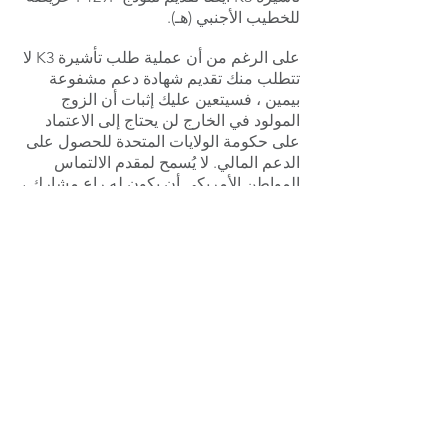
للخطيب الأجنبي (هـ).
على الرغم من أن عملية طلب تأشيرة K3 لا
تتطلب منك تقديم شهادة دعم مشفوعة
بيمين ، فسيتعين عليك إثبات أن الزوج
المولود في الخارج لن يحتاج إلى الاعتماد
على حكومة الولايات المتحدة للحصول على
الدعم المالي. لا يُسمح لمقدم الالتماس
المواطن الأمريكي أن يكون له راعٍ مشارك ،
بخلاف الزوج / الزوجة ، للتأكد من أن الزوج
/ الزوجة لن يحتاج إلى الاعتماد على حكومة
الولايات المتحدة للحصول على الدعم
المالي.
تتطلب عملية طلب تأشيرة CR1 من مقدم
الالتماس المواطن الأمريكي تقديم نموذج I-
865 إفادة دعم لإثبات أن أسرتك ستحصل
على دخل وأصول لا تقل عن 125٪ من خط
الفقر الفيدرالي الحالي. يُسمح لمقدم
الالتماس أن يكون له راعٍ مشارك للمساعدة
في تلبية هذا المطلب المالي.