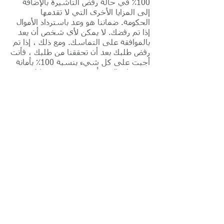
100٪ في حالة رفض التأشيرة بالإضافة
إلى المزايا الأخرى التي لا تقدمها
الحكومة. ضماننا هو وعد باسترداد الأموال
إذا تم رفضك. لا يمكن لأي شخص أن يعد
بالموافقة على التماسك. ومع ذلك ، إذا تم
رفض طلبك بعد أن تحققنا من طلبك ، فأنت
أجبت على كل شيء بنسبة 100٪ بأمانة
وبدون إغفال ، فأنت تستجيب بشكل
مناسب لجميع الطلبات الحكومية ، وتفي
بمتطلبات الدخل التي لا تنوي مغادرة بلدك
الأصلي والهجرة إلى الولايات المتحدة (رمز
السفارة 214 ب) ولم يتم رفضك بسبب
نشاط إجرامي ، فسنقوم برد 100٪ من
الرسوم التي دفعتها. نحن نشجعك على
القراءة
كيفية إظهار الروابط القوية مع الوطن
أثناء إجراء مقابلة للحصول على التأشيرة
.
لا ينطبق الضمان على تأشيرات الخطيب
إذا لم تقابل شخصيًا خلال 24 شهرًا من
التقديم. الضمان لا ينطبق على الزواج
بالوكالة. يجب أن يتضمن طلب استرداد
الأموال الخاص بك نسخًا من جميع
المراسلات مع الحكومة التي أدت إلى
رفضك.
في حالة رفض تأشيرة الأسرة ،