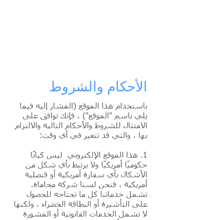
American eServices
إعداد وثيقة متعددة اللغات
الأحكام والشروط
باستخدام هذا الموقع (المشار إليه فيما
يلي باسم "الموقع") ، فإنك توافق على
الامتثال للشروط والأحكام التالية والالتزام
بها ، والتي قد تتغير في أي وقت:
1. هذا الموقع الإلكتروني
ليس كيانًا
حكوميًا أمريكيًا ولا يرتبط بأي شكل من
الأشكال بأي سفارة أمريكية أو قنصلية
أمريكية ، فنحن لسنا شركة محاماة.
تشمل خدماتنا كل ما تحتاجه للحصول
على التأشيرة أو البطاقة الخضراء ، ولكنها
لا تشمل الخدمات القانونية أو المشورة