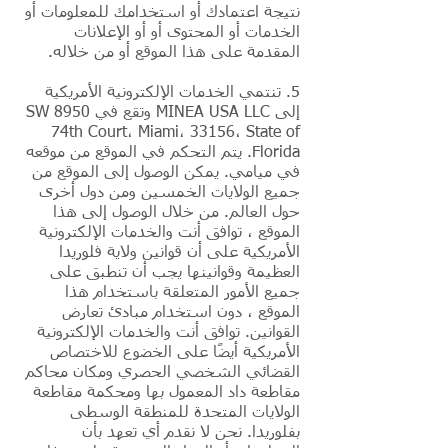
نتيجة اعتمادك أو استخدامك للمعلومات أو
الخدمات أو المحتوى أو أو الإعلانات
المقدمة على هذا الموقع أو من خلاله.
5. تنتمي الخدمات الإلكترونية الأمريكية
إلى MINEA USA LLC وتقع في 8950 SW
74th Court، Miami، 33156، State of
Florida. يتم التحكم في الموقع من موقعه
في ميامي. يمكن الوصول إلى الموقع من
جميع الولايات الخمسين ومن دول أخرى
حول العالم. من خلال الوصول إلى هذا
الموقع ، توافق أنت والخدمات الإلكترونية
الأمريكية على أن قوانين ولاية فلوريدا
العظيمة وقوانينها يجب أن تنطبق على
جميع الأمور المتعلقة باستخدام هذا
الموقع ، دون استخدام مبادئ تعارض
القوانين. توافق أنت والخدمات الإلكترونية
الأمريكية أيضًا على الخضوع للاختصاص
القضائي الشخصي الحصري ومكان محاكم
مقاطعة داد المعمول بها ومحكمة مقاطعة
الولايات المتحدة للمنطقة الوسطى
بفلوريدا. نحن لا نقدم أي تعهد بأن