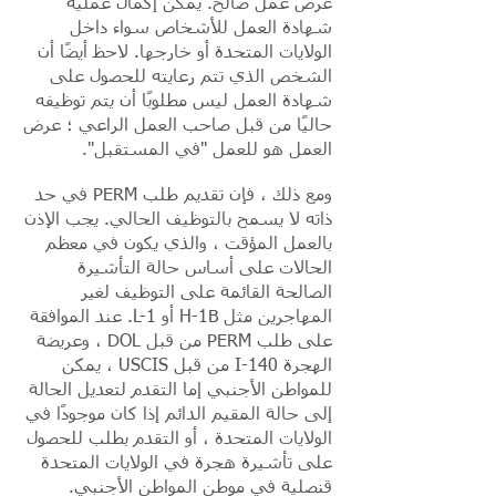
عرض عمل صالح. يمكن إكمال عملية
شهادة العمل للأشخاص سواء داخل
الولايات المتحدة أو خارجها. لاحظ أيضًا أن
الشخص الذي تتم رعايته للحصول على
شهادة العمل ليس مطلوبًا أن يتم توظيفه
حاليًا من قبل صاحب العمل الراعي ؛ عرض
العمل هو للعمل "في المستقبل".
ومع ذلك ، فإن تقديم طلب PERM في حد
ذاته لا يسمح بالتوظيف الحالي. يجب الإذن
بالعمل المؤقت ، والذي يكون في معظم
الحالات على أساس حالة التأشيرة
الصالحة القائمة على التوظيف لغير
المهاجرين مثل H-1B أو L-1. عند الموافقة
على طلب PERM من قبل DOL ، وعريضة
الهجرة I-140 من قبل USCIS ، يمكن
للمواطن الأجنبي إما التقدم لتعديل الحالة
إلى حالة المقيم الدائم إذا كان موجودًا في
الولايات المتحدة ، أو التقدم بطلب للحصول
على تأشيرة هجرة في الولايات المتحدة
قنصلية في موطن المواطن الأجنبي.