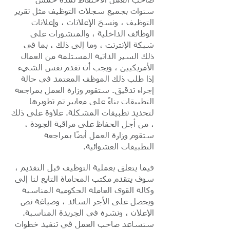
صاحب العمل الاحتفاظ لمدة خمس
سنوات بجميع سجلات التوظيف مثل تقرير
التوظيف ، ونسخ الإعلانات ، وإعلانات
الوظائف الداخلية ، والمنشورات على
شبكة الإنترنت ، وما إلى ذلك ، بما في
ذلك السير الذاتية المستلمة من العمال
الأمريكيين ، ويجب أن تقدم نفس الشيء
إذا طلب ذلك الموظف المعتمد في حالة
إجراء تدقيق. ستقوم وزارة العمل بمراجعة
التطبيقات بناءً على معايير تم تطويرها
لتحديد تطبيقات المشكلة. علاوة على ذلك
، من أجل الحفاظ على مراقبة الجودة ،
ستقوم وزارة العمل أيضًا بمراجعة
التطبيقات العشوائية.
فيما يتعلق بعملية التوظيف قبل التقديم ،
سوف يتقدم مكتب المحاماة التابع لنا إلى
وكالة القوى العاملة الحكومية المناسبة
ويحصل على الأجر السائد ، وصياغة نص
الإعلان ، ونشره في الجريدة المناسبة.
سنساعد صاحب العمل في تنفيذ خطوات