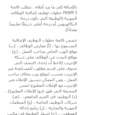
بالإضافة إلى ما ورد أعلاه ، تتطلب لائحة
PERM 3 خطوات توظيف إضافية للوظائف
المهنية (الوظيفة التي تكون درجة
البكالوريوس أو درجة أعلى شرطًا تعليميًا
معتادًا).
تتضمن قائمة خطوات التوظيف الإضافية
المسموح بها ؛ (أ) معارض الوظائف ، (ب)
موقع الويب الخاص بصاحب العمل ، (ج)
مواقع البحث عن الوظائف على شبكة
الإنترنت (لاحظ أن إحدى الصحف التي
تحتوي على قسم مطلوب للمساعدة عبر
الإنترنت تحسب لموقع ويب بخلاف صاحب
العمل ، ومن الممكن تنسيق الإعلان عبر
الإنترنت مع الإعلان المطبوع لنفس
الصحيفة التي ظهر فيها الإعلان المطبوع) ،
(د) التوظيف في الحرم الجامعي ، (هـ)
شركات التوظيف الخاصة ، (و) المنظمات
المهنية والتجارية ، (ز) برامج إحالة
الموظفين ، (ح) إشعار الوظيفة في مكتب