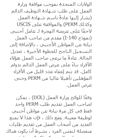
الولايات المتحدة بموجب موافقة وزارة
العمل على طلب شهادة التوظيف الدائم
(يشار إليها عادةً باسم شهادة العمل
وكذلك PERM) والموافقة على USCIS
لاحقًا على عريضة الهجرة لـ عامل أجنبي
(نموذج I-140) مقدم من صاحب العمل
نيابة عن المواطن الأجنبي ، بالإضافة إلى
التسجيل الناجح للخطوة الأخيرة ، تعديل
الحالة. عادةً ما يرعى صاحب العمل هؤلاء
الأفراد بناءً على عرض العمل الدائم بدوام
كامل. قد يتم إعفاء عدد قليل من الأفراد
المؤهلين تأهيلا عاليا من PERM وحتى
عرض العمل.
وفقًا للوائح وزارة العمل (DOL) ، يمكن
لصاحب العمل تقديم طلب PERM واحد
فقط في كل مرة نيابة عن مواطن أجنبي
لوظيفة معينة. ومع ذلك ، فإن هذا لا يمنع
العديد من أصحاب العمل من تقديم طلبات
منفصلة لنفس الفرد ، بشرط أن يكون هناك