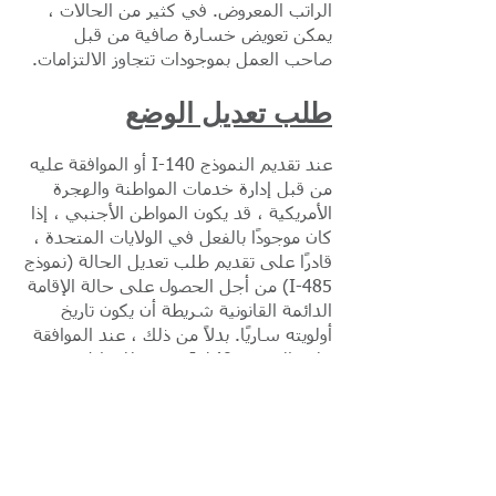
الراتب المعروض. في كثير من الحالات ،
يمكن تعويض خسارة صافية من قبل
صاحب العمل بموجودات تتجاوز الالتزامات.
طلب تعديل الوضع
عند تقديم النموذج I-140 أو الموافقة عليه
من قبل إدارة خدمات المواطنة والهجرة
الأمريكية ، قد يكون المواطن الأجنبي ، إذا
كان موجودًا بالفعل في الولايات المتحدة ،
قادرًا على تقديم طلب تعديل الحالة (نموذج
I-485) من أجل الحصول على حالة الإقامة
الدائمة القانونية شريطة أن يكون تاريخ
أولويته ساريًا. بدلاً من ذلك ، عند الموافقة
على النموذج I-140 ، يجوز للمواطن
الأجنبي التقدم بطلب للحصول على
تأشيرة هجرة في قنصلية الولايات المتحدة
بالخارج والحصول على حالة الإقامة الدائمة
القانونية عند الدخول إلى الولايات المتحدة
بتأشيرة هجرة ، بشرط أولويته مرة أخرى