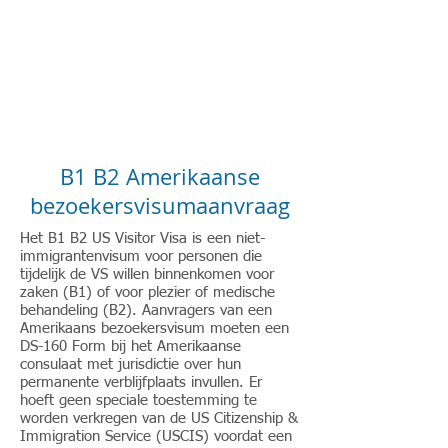
American eServices
Vingerafdrukken en
Voorbereiding van meertalige documenten
B1 B2 Amerikaanse
bezoekersvisumaanvraag
Het B1 B2 US Visitor Visa is een niet-
immigrantenvisum voor personen die
tijdelijk de VS willen binnenkomen voor
zaken (B1) of voor plezier of medische
behandeling (B2). Aanvragers van een
Amerikaans bezoekersvisum moeten een
DS-160 Form bij het Amerikaanse
consulaat met jurisdictie over hun
permanente verblijfplaats invullen. Er
hoeft geen speciale toestemming te
worden verkregen van de US Citizenship &
Immigration Service (USCIS) voordat een