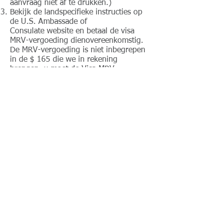
aanvraag niet af te drukken.)
Bekijk de landspecifieke instructies op
de U.S. Ambassade of
Consulate website en betaal de visa
MRV-vergoeding dienovereenkomstig.
De MRV-vergoeding is niet inbegrepen
in de $ 165 die we in rekening
brengen, u moet de Visa MRV-
vergoeding betalen zodra u uw DS-160
heeft ontvangen.
Plan uw visum interview afspraak. (De
Amerikaanse ambassade of het
consulaat doet not_cc3194-bb3b-
136bad5cf58d_(De Amerikaanse
ambassade of consulaat
doet not_cc3194-bb3b-136bad5cf58d_
)