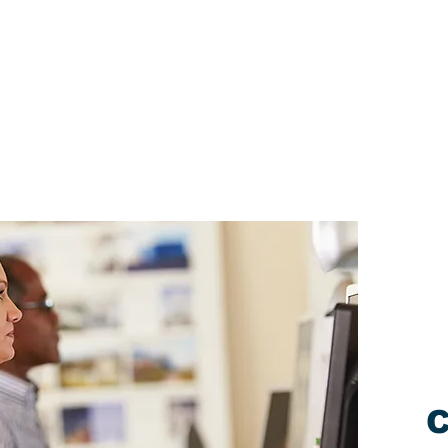
ervices
ts multilingues
C