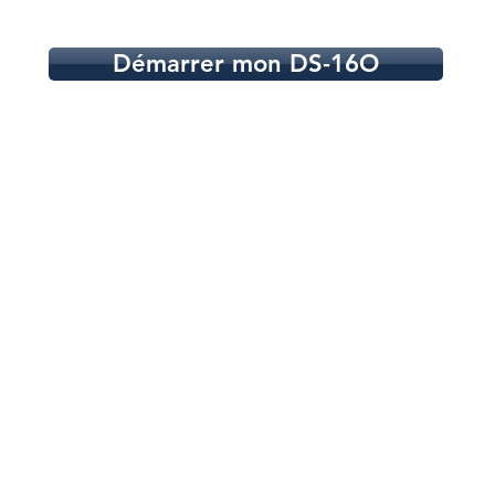
Démarrer mon DS-16O
ts
Politique de
Clause de
Conditions générales
Politique de
confidentialité
non-
remboursem
responsabili
t
té