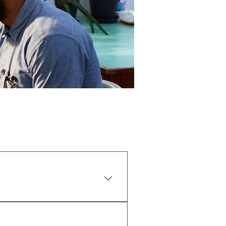
voyages temporaires aux États-
ique au site Web du Département