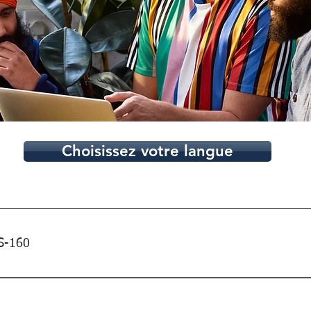
Choisissez votre langue
DS-160
re de demande de visa non-immigrant en ligne, est destiné aux 
(fiancé(e)). Le formulaire DS-160 est soumis par voie électron