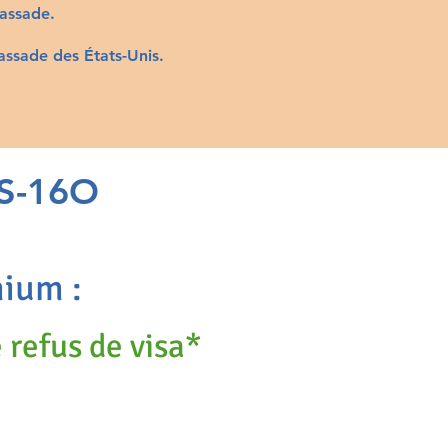
bassade.
assade des États-Unis.
S-16O
mium :
 refus de visa*