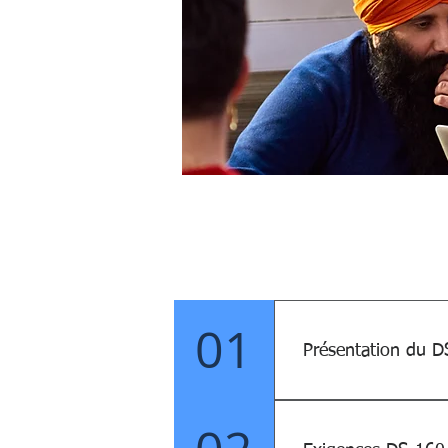
01
Présentation du 
Le DS-160, formulai
Unis et aux visas K 