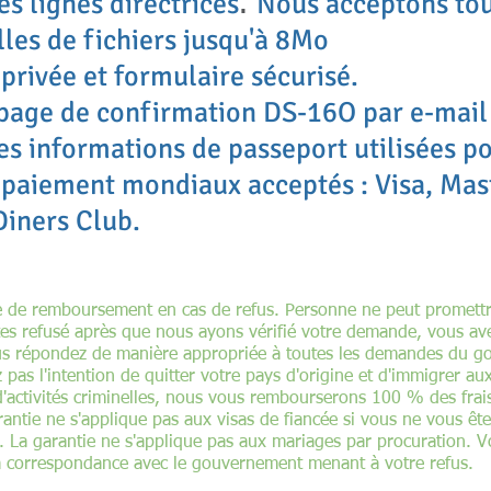
es lignes directrices
Nous acceptons tou
​.
lles de fichiers jusqu'à 8Mo
 privée et formulaire sécurisé.
page de confirmation DS-16O par e-mail 
es informations de passeport utilisées p
 paiement mondiaux acceptés : Visa, Mas
Diners Club.
 de remboursement en cas de refus. Personne ne peut promettre
tes refusé après que nous ayons vérifié votre demande, vous a
s répondez de manière appropriée à toutes les demandes du go
pas l'intention de quitter votre pays d'origine et d'immigrer au
d'activités criminelles, nous vous rembourserons 100 % des fra
antie ne s'applique pas aux visas de fiancée si vous ne vous ê
t. La garantie ne s'applique pas aux mariages par procuration
 la correspondance avec le gouvernement menant à votre refus.