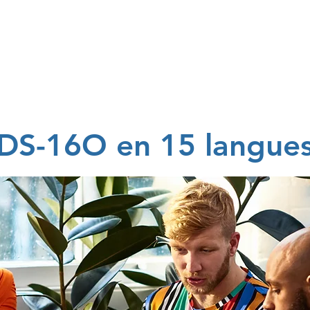
ervices
ts multilingues
DS-16O en 15 langue