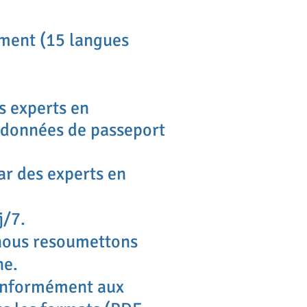
ement (15 langues
s experts en
s données de passeport
ar des experts en
j/7.
 nous resoumettons
ne.
conformément aux