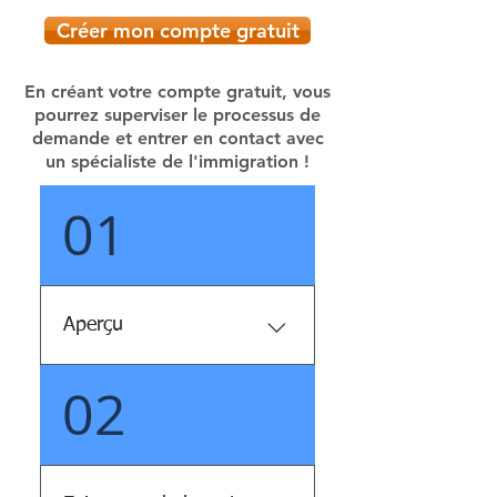
Créer mon compte gratuit
En créant votre compte gratuit, vous
pourrez superviser le processus de
demande et entrer en contact avec
un spécialiste de l'immigration !
01
Aperçu
02
Si vous avez un talent
exceptionnel, c'est-à-dire une
expertise reconnue au niveau
national et même
international, dans le