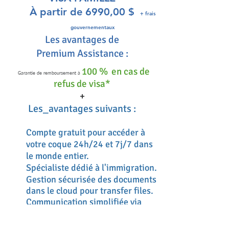
d'autres médias majeurs •
À partir de 6990,00 $
Preuve qu'il vous a été
+ frais
demandé de juger le travail
gouvernementaux
Les avantages de
d'autres personnes, soit
individuellement, soit dans le
Premium Assistance :
cadre d'un panel • Preuve de
100 %
en cas de
Garantie de remboursement à
vos contributions
refus de visa*
scientifiques, universitaires,
+
artistiques, sportives ou
Les_avantages suivants :
commerciales originales
d'importance majeure pour
Compte gratuit pour accéder à
le domaine • Preuve de votre
votre coque 24h/24 et 7j/7 dans
paternité d'articles
le monde entier.
scientifiques dans des
Spécialiste dédié à l'immigration.
publications professionnelles
Gestion sécurisée des documents
ou commerciales majeures
dans le cloud pour transfer files.
ou d'autres médias majeurs •
Communication simplifiée via
Preuve que votre travail a
votre portail.
été présenté dans des
Support et assistance par